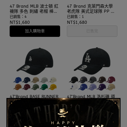
47 Brand MLB 波士頓 紅
47 Brand 克萊門森大學
襪隊 多色 刺繡 老帽 棒球
老虎隊 美式足球隊 PP 刺
帽 鴨舌帽 軟布老帽
繡 老帽 棒球帽 鴨舌帽 軟
已銷售：4
已銷售：1
⫷ScrewCap⫸
布老帽 ⫷ScrewCap⫸
NT$1,680
NT$1,680
加入購物車
已售完
47'Brand BASE RUNNER
47'Brand MLB 洛杉磯 道
MLB 道奇 LA 小標 多色 老
奇 LA 大標 多色 刺繡 老帽
帽 棒球帽 鴨舌帽 軟布老
棒球帽 鴨舌帽 軟布老帽
已銷售：23
已銷售：18
帽 大谷翔平
大谷翔平 ⫷ScrewCap⫸
NT$1,680
NT$1,680
⫷ScrewCap⫸
加入購物車
加入購物車