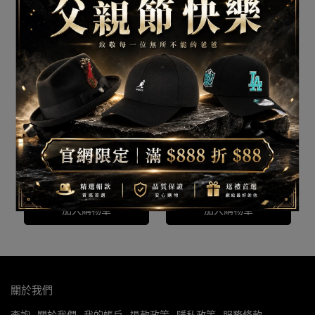
47'Brand BASE RUNNER
47'Brand MLB 紐約 洋基
MLB 洋基 小標 多色 老帽
大標 多色 刺繡 老帽 棒球
棒球帽 鴨舌帽 軟布老帽
帽 鴨舌帽 軟布老帽
已銷售：19
已銷售：19
⫷ScrewCap⫸
⫷ScrewCap⫸
NT$1,680
NT$1,680
加入購物車
加入購物車
關於我們