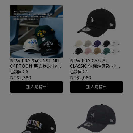
NEW ERA 940UNST NFL
NEW ERA CASUAL
CARTOON 美式足球 拉斯
CLASSIC 休閒經典款 小標
維加斯突襲者 黑色 老帽
洋基 道奇 多色 老帽 棒球
已銷售：0
已銷售：4
⫷ScrewCap⫸
帽 軟板老帽 大谷翔平
NT$1,380
NT$1,080
⫷ScrewCap⫸
加入購物車
加入購物車