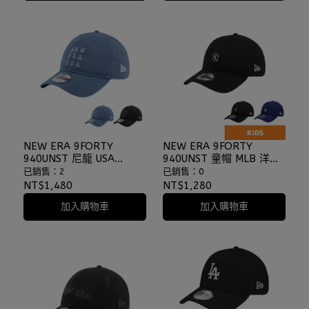
NEW ERA 9FORTY
NEW ERA 9FORTY
940UNST 尼龍 USA
940UNST 童帽 MLB 洋基
TRAIL RUNNER 老帽 棒球
道奇 小標 軟布老帽 韓國
已銷售：2
已銷售：0
帽 ⫷ScrewCap⫸
代購 男童帽子 女童帽子
NT$1,480
NT$1,280
⫷ScrewCap⫸
加入購物車
加入購物車