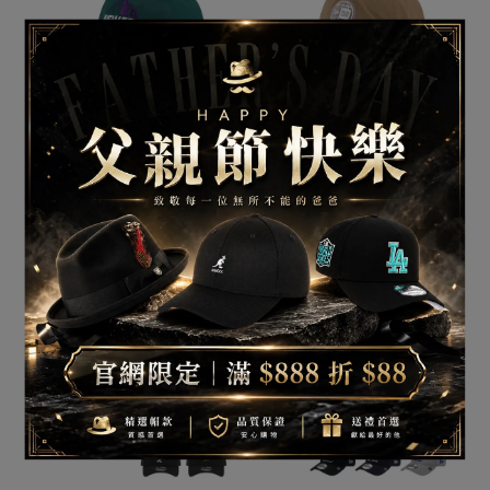
NEW ERA 940UNST
NEW ERA 9FORTY
OUTDOOR BOLD COLOR
940UNST EARTH DAY 地
尼龍 多色 老帽 棒球帽 鴨
球日 環保材料 老帽 棒球
已銷售：0
已銷售：1
舌帽 ⫷ScrewCap⫸
帽 ⫷ScrewCap⫸
NT$1,380
NT$1,580
加入購物車
加入購物車