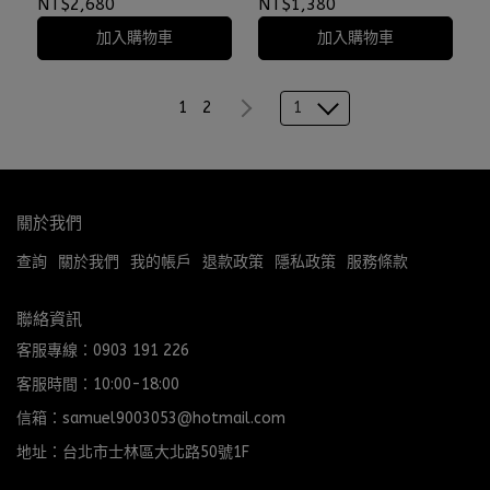
⫷ScrewCap⫸
⫷ScrewCap⫸
NT$2,680
NT$1,380
加入購物車
加入購物車
1
1
2
關於我們
查詢
關於我們
我的帳戶
退款政策
隱私政策
服務條款
聯絡資訊
客服專線：0903 191 226
客服時間：10:00-18:00
信箱：samuel9003053@hotmail.com
地址：台北市士林區大北路50號1F