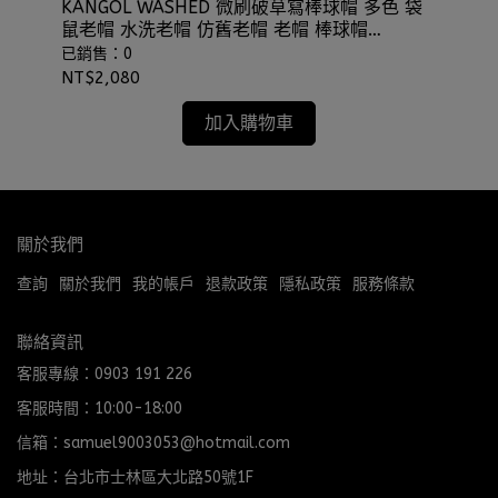
頂
KANGOL WASHED 微刷破草寫棒球帽 多色 袋
KA
鼠老帽 水洗老帽 仿舊老帽 老帽 棒球帽
卡車
⫷ScrewCap⫸
已銷售：0
已
NT$2,080
NT
加入購物車
關於我們
查詢
關於我們
我的帳戶
退款政策
隱私政策
服務條款
聯絡資訊
客服專線：0903 191 226
客服時間：10:00-18:00
信箱：samuel9003053@hotmail.com
地址：台北市士林區大北路50號1F