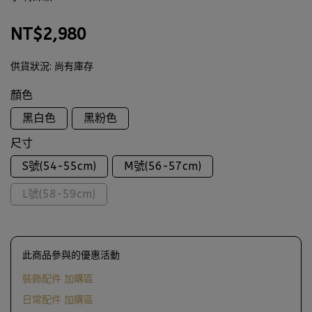
NT$2,980
供貨狀況:
尚有庫存
顏色
黑白色
黑粉色
尺寸
S號(54-55cm)
M號(56-57cm)
L號(58-59cm)
此商品參與的優惠活動
裝飾配件 加購區
日常配件 加購區