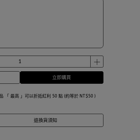
立即購買
品 「 最高 」可以折抵紅利
50
點 (約等於
NT$50
)
退換貨須知