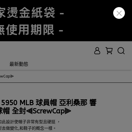
最新動態
ewCap⫸
TY 5950 MLB 球員帽 亞利桑那 響
帽 全封⫷ScrewCap⫸
如此設計使帽子非常有型且硬挺 ，
型去做變化,和鞋子的概念一樣。