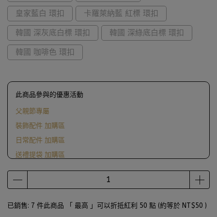
皇家藍白 環扣
卡羅萊納藍 紅標 環扣
韓國 深灰底白標 環扣
韓國 深綠底白標 環扣
韓國 咖啡色 環扣
此商品參與的優惠活動
父親節專屬
裝飾配件 加購區
日常配件 加購區
送禮提袋 加購區
滿1000送ScrewCap燙金紙袋
已銷售: 7 件
此商品 「 最高 」可以折抵紅利
50
點 (約等於
NT$50
)