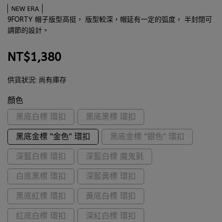
NEW ERA
9FORTY 帽子版型高挺， 版型較深，帽延有一定的弧度， 半封閉可
調節的設計。
NT$1,380
供貨狀況:
尚有庫存
顏色
黑底白標 環扣
黑底黑標 環扣
黑底金標 ''金色'' 環扣
黑底金標 ''銀色'' 環扣
深藍白標 環扣
深藍白標 魔鬼氈
白底黑標 環扣
深藍黃標 環扣
黑底紅標 環扣
黃底白標 環扣
紅底白標 環扣
深紅白標 環扣