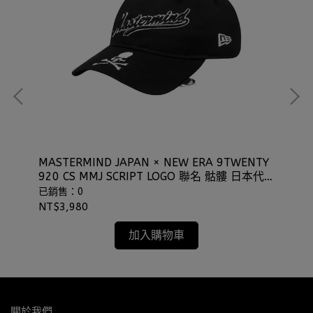
MASTERMIND JAPAN × NEW ERA 9TWENTY
NE
920 CS MMJ SCRIPT LOGO 聯名 骷髏 日本代
子
購 ⫷ScrewCap⫸
⫷S
已銷售：0
已
NT$3,980
NT
加入購物車
關於我們