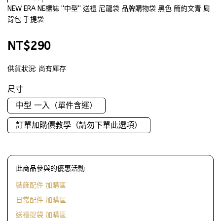
NEW ERA NE標誌 ''中型'' 送禮 尼龍袋 品牌購物袋 黑色 簡約文青 肩
背包 手提袋
NT$290
供貨狀況:
尚有庫存
尺寸
中型 一入（單件含運）
訂單加購價教學（請勿下單此選項）
此商品參與的優惠活動
裝飾配件 加購區
日常配件 加購區
送禮提袋 加購區