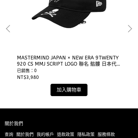
MASTERMIND JAPAN × NEW ERA 9TWENTY
NE
920 CS MMJ SCRIPT LOGO 聯名 骷髏 日本代
子
購 ⫷ScrewCap⫸
⫷S
已銷售：0
已
NT$3,980
NT
加入購物車
關於我們
查詢
關於我們
我的帳戶
退款政策
隱私政策
服務條款