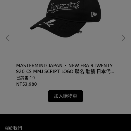
MASTERMIND JAPAN × NEW ERA 9TWENTY
NE
920 CS MMJ SCRIPT LOGO 聯名 骷髏 日本代
子
購 ⫷ScrewCap⫸
⫷S
已銷售：0
已
NT$3,980
NT
加入購物車
關於我們