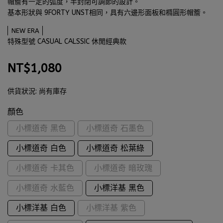
帽簷有一定的弧度，半封閉可調節的設計。
基本形狀與 9FORTY UNST相同，具有六邊形面板和橢圓形帽簷。
NEW ERA
特殊型號 CASUAL CALSSIC 休閒經典款
NT$1,080
供貨狀況:
尚有庫存
顏色
小標道奇 黑色
小標道奇 石墨色
小標道奇 白色
小標道奇 松葉綠
小標道奇 卡其色
小標道奇 暗玫瑰
小標道奇 水藍色
小標洋基 黑色
小標洋基 白色
小標洋基 紫色