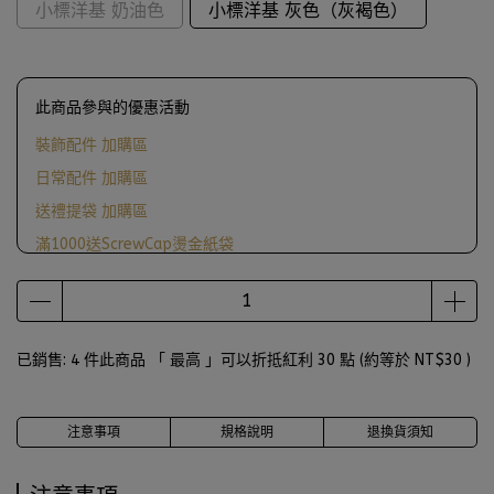
小標洋基 奶油色
小標洋基 灰色（灰褐色）
此商品參與的優惠活動
裝飾配件 加購區
日常配件 加購區
送禮提袋 加購區
滿1000送ScrewCap燙金紙袋
已銷售: 4 件
此商品 「 最高 」可以折抵紅利
30
點 (約等於
NT$30
)
注意事項
規格說明
退換貨須知