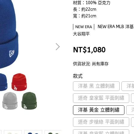
材質：100% 亞克力
長：約22cm
寬：約21cm
NEW ERA MLB
NEW ERA
大谷翔平
NT$1,080
供貨狀況:
尚有庫存
款式
洋基 黑 立體刺繡
洋
道奇 皇家藍 平面刺繡
洋基 黃金 立體刺繡
道奇 步槍綠 平面刺繡
洋基 皇家藍 立體刺繡