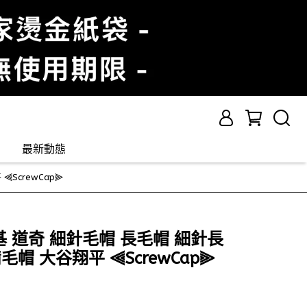
最新動態
⫷ScrewCap⫸
 洋基 道奇 細針毛帽 長毛帽 細針長
帽 大谷翔平 ⫷ScrewCap⫸