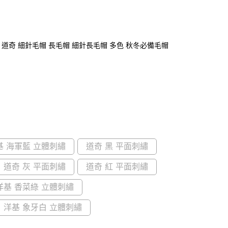
 洋基 道奇 細針毛帽 長毛帽 細針長毛帽 多色 秋冬必備毛帽
基 海軍藍 立體刺繡
道奇 黑 平面刺繡
道奇 灰 平面刺繡
道奇 紅 平面刺繡
洋基 香菜綠 立體刺繡
洋基 象牙白 立體刺繡