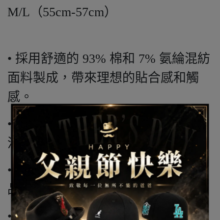
M/L（55cm-57cm）
• 採用舒適的 93% 棉和 7% 氨綸混紡
面料製成，帶來理想的貼合感和觸
感。
• 在中國自豪地設計和製造，確保一
流的品質和工藝。
• 這款針織漁夫帽是您衣櫃的百搭單
品，適合所有季節和各種場合。
• 無論您是出去休閒散步還是週末度