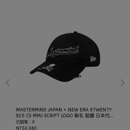
MASTERMIND JAPAN × NEW ERA 9TWENTY
NE
920 CS MMJ SCRIPT LOGO 聯名 骷髏 日本代
子
購 ⫷ScrewCap⫸
⫷S
已銷售：0
已
NT$3,980
NT