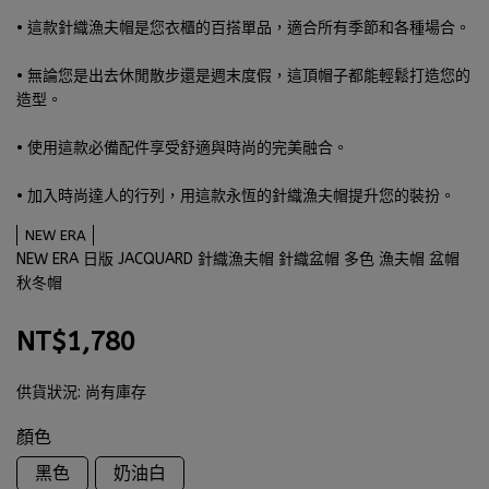
• 這款針織漁夫帽是您衣櫃的百搭單品，適合所有季節和各種場合。
• 無論您是出去休閒散步還是週末度假，這頂帽子都能輕鬆打造您的
造型。
• 使用這款必備配件享受舒適與時尚的完美融合。
• 加入時尚達人的行列，用這款永恆的針織漁夫帽提升您的裝扮。
NEW ERA
NEW ERA 日版 JACQUARD 針織漁夫帽 針織盆帽 多色 漁夫帽 盆帽
秋冬帽
NT$1,780
供貨狀況:
尚有庫存
顏色
黑色
奶油白