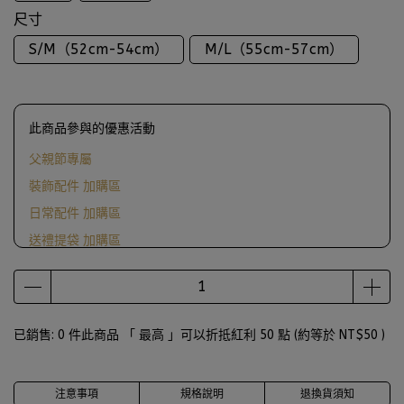
尺寸
S/M（52cm-54cm）
M/L（55cm-57cm）
此商品參與的優惠活動
父親節專屬
裝飾配件 加購區
日常配件 加購區
送禮提袋 加購區
滿1000送ScrewCap燙金紙袋
已銷售: 0 件
此商品 「 最高 」可以折抵紅利
50
點 (約等於
NT$50
)
注意事項
規格說明
退換貨須知