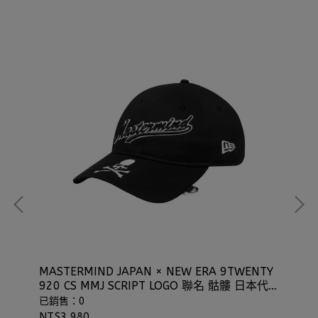
MASTERMIND JAPAN × NEW ERA 9TWENTY
NE
920 CS MMJ SCRIPT LOGO 聯名 骷髏 日本代
子
購 ⫷ScrewCap⫸
⫷S
已銷售：0
已
NT$3,980
NT