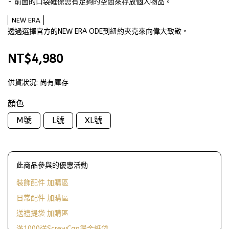
- 前面的口袋確保您有足夠的空間來存放個人物品。
NEW ERA
透過選擇官方的NEW ERA ODE到紐約夾克來向偉大致敬。
NT$4,980
供貨狀況:
尚有庫存
顏色
M號
L號
XL號
此商品參與的優惠活動
裝飾配件 加購區
日常配件 加購區
送禮提袋 加購區
滿1000送ScrewCap燙金紙袋