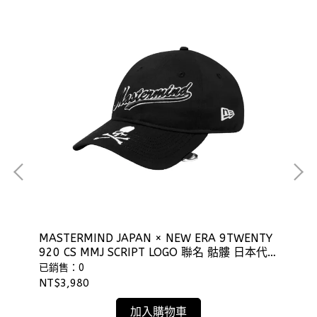
MASTERMIND JAPAN × NEW ERA 9TWENTY
NE
920 CS MMJ SCRIPT LOGO 聯名 骷髏 日本代
子
購 ⫷ScrewCap⫸
⫷S
已銷售：0
已
NT$3,980
NT
加入購物車