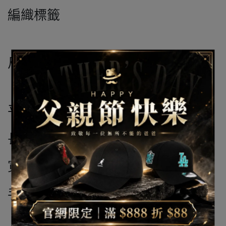
編織標籤
尺寸: One Size（55-59cm)
平放測量
長：21cm
寬：23cm
手工測量 誤差1-2公分皆為正常