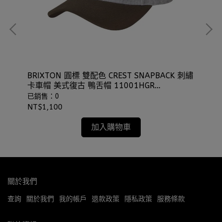
P
BRIXTON 圓標 雙配色 CREST SNAPBACK 刺繡
BR
卡車帽 美式復古 鴨舌帽 11001HGR
AD
⫷ScrewCap⫸
⫷S
已銷售：0
已
NT$1,100
NT
加入購物車
關於我們
查詢
關於我們
我的帳戶
退款政策
隱私政策
服務條款