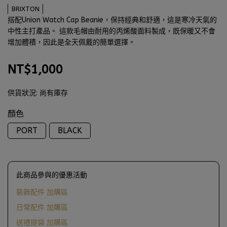
BRIXTON
搭配Union Watch Cap Beanie，保持經典和舒適，這是寒冷天氣的
中性主打產品。 這款毛帽由耐用的丙烯酸面料製成，既保暖又不會
增加體積，因此是全天佩戴的簡單選擇。
NT$1,000
供貨狀況:
尚有庫存
顏色
PORT
BLACK
此商品參與的優惠活動
裝飾配件 加購區
日常配件 加購區
送禮提袋 加購區