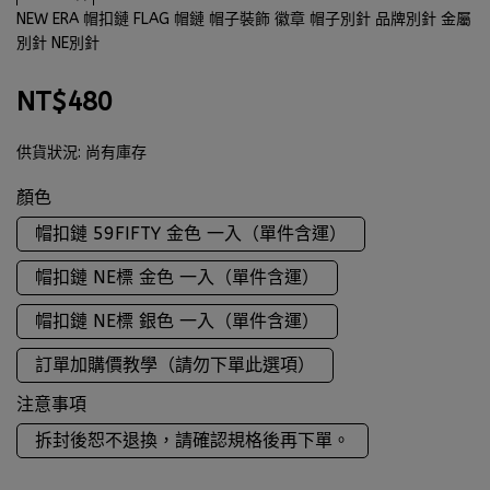
NEW ERA 帽扣鏈 FLAG 帽鏈 帽子裝飾 徽章 帽子別針 品牌別針 金屬
別針 NE別針
NT$480
供貨狀況:
尚有庫存
顏色
帽扣鏈 59FIFTY 金色 一入（單件含運）
帽扣鏈 NE標 金色 一入（單件含運）
帽扣鏈 NE標 銀色 一入（單件含運）
訂單加購價教學（請勿下單此選項）
注意事項
拆封後恕不退換，請確認規格後再下單。