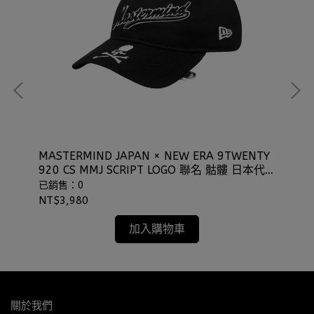
MASTERMIND JAPAN × NEW ERA 9TWENTY
NE
920 CS MMJ SCRIPT LOGO 聯名 骷髏 日本代
子
購 ⫷ScrewCap⫸
⫷S
已銷售：0
已
NT$3,980
NT
加入購物車
關於我們