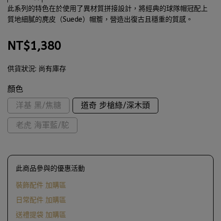
此系列的特色在於使用了異材質拼接設計，將經典的球隊帽冠配上
質地細膩的麂皮（Suede）帽簷，營造出復古且穩重的質感。
NT$1,380
供貨狀況:
尚有庫存
顏色
洋基 黑/焦糖
道奇 步槍綠/深木頭
老虎 海軍藍/駝
此商品參與的優惠活動
裝飾配件 加購區
日常配件 加購區
送禮提袋 加購區