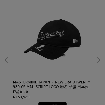
MASTERMIND JAPAN × NEW ERA 9TWENTY
NE
920 CS MMJ SCRIPT LOGO 聯名 骷髏 日本代
子
購 ⫷ScrewCap⫸
⫷S
已銷售：0
已
NT$3,980
NT