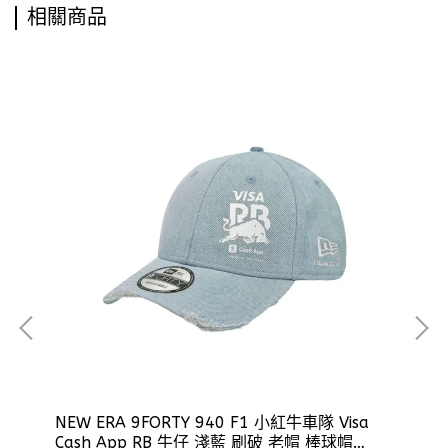
相關商品
 世
NEW ERA 9FORTY 940 F1 小紅牛車隊 Visa
NE
Cash App RB 牛仔 淺藍 刷破 老帽 棒球帽
BA