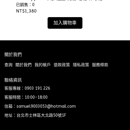
⫷ScrewCap⫸
⫷S
已銷售：0
已
NT$1,380
NT
加入購物車
關於我們
查詢
關於我們
我的帳戶
退款政策
隱私政策
服務條款
聯絡資訊
客服專線：0903 191 226
客服時間：10:00-18:00
信箱：samuel9003053@hotmail.com
地址：台北市士林區大北路50號1F