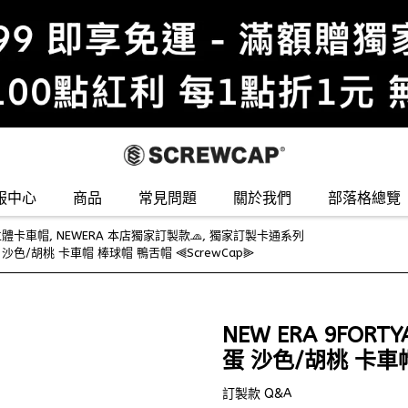
服中心
商品
常見問題
關於我們
部落格總覽
 立體卡車帽
,
NEWERA 本店獨家訂製款🧢
,
獨家訂製卡通系列
蛋 沙色/胡桃 卡車帽 棒球帽 鴨舌帽 ⫷ScrewCap⫸
NEW ERA 9FOR
蛋 沙色/胡桃 卡車帽
訂製款 Q&A