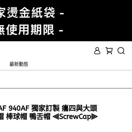
最新動態
TYAF 940AF 獨家訂製 癟四與大頭
 棒球帽 鴨舌帽 ⫷ScrewCap⫸