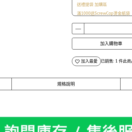
送禮提袋 加購區
滿1000送ScrewCap燙金紙袋
加入購物車
加入最愛
已銷售: 1 件
此商
規格說明