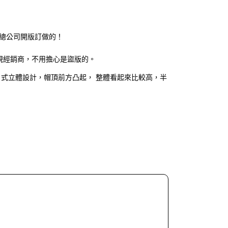
A總公司開版訂做的！
規經銷商，不用擔心是盜版的。
KF 五片式立體設計，帽頂前方凸起， 整體看起來比較高，半