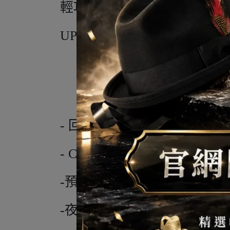
輕巧、快速乾燥、效能就緒的COO
UPF +40保護。
- 回收的FLEX編織織物。
- COOLmatic | PLUS ZIP
-預彎曲的柔韌軟彎曲的邊緣
-夜間跑步能見度的反光細節