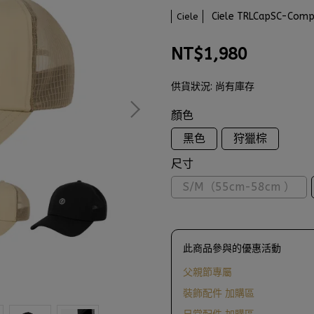
Ciele TRLCapSC-C
Ciele
NT$1,980
供貨狀況:
尚有庫存
顏色
黑色
狩獵棕
尺寸
S/M（55cm-58cm ）
此商品參與的優惠活動
父親節專屬
裝飾配件 加購區