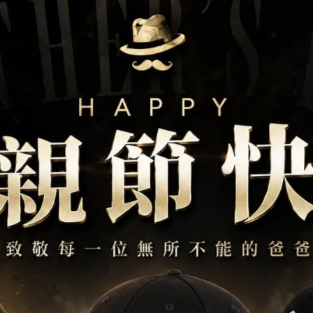
計的貼合度和更高的錶冠迴歸陣容，
而更快地冷卻。
用ROCstop防撕裂面料包裹，具有耐用性和+
輕重量而設計，
S 3Dmesh™進行結構、通風和防臭。
卡車司機網的回收再加工。
復古的路邊標牌，完全反映了那些深夜沿