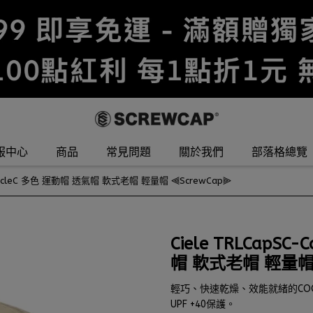
服中心
商品
常見問題
關於我們
部落格總覽
-CircleC 多色 運動帽 透氣帽 軟式老帽 輕量帽 ⫷ScrewCap⫸
Ciele TRLCapSC
帽 軟式老帽 輕量帽 
輕巧、快速乾燥、效能就緒的COOLm
UPF +40保護。