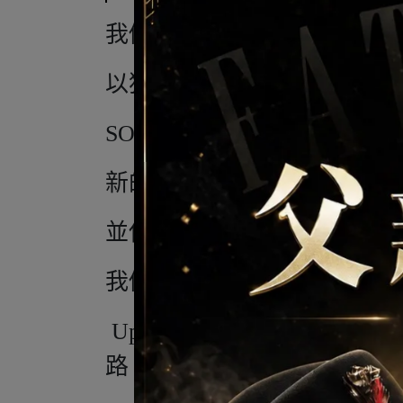
我們的TRLCap以重新設
以獲得更多的空氣流通，從
SOFTcurved邊緣和前面板
新的襯裡和整合頭帶專為減
並使用COOLmatic | PLU
我們的MACKmesh是經典
UpDown標誌的靈感來自
路。