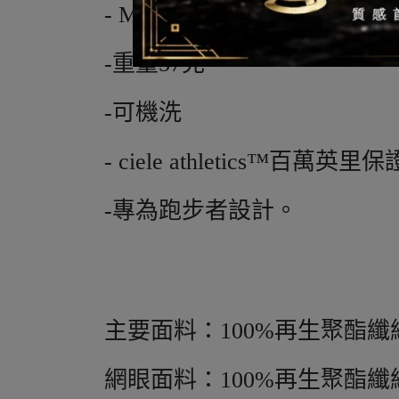
- M/L 58釐米+-。
-重量57克。
-可機洗
- ciele athletics™百萬英里
-專為跑步者設計。
主要面料：100%再生聚酯纖
網眼面料：100%再生聚酯纖