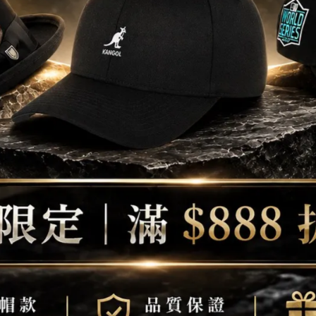
Lmatic | PLUS™面料和Reprev
mesh™通風網。
，便於包裝。
。