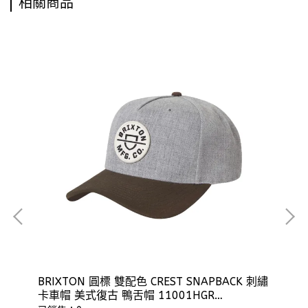
相關商品
P
BRIXTON 圓標 雙配色 CREST SNAPBACK 刺繡
BR
卡車帽 美式復古 鴨舌帽 11001HGR
AD