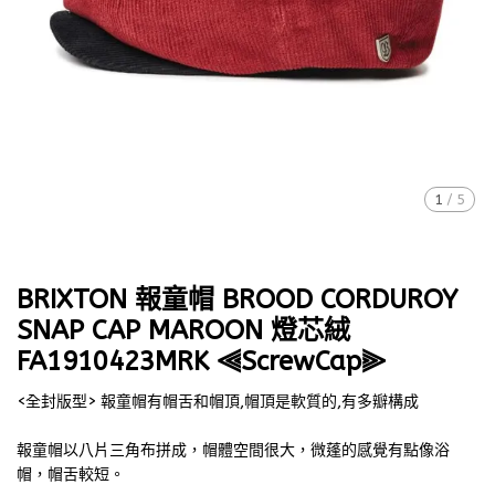
1
/
5
BRIXTON 報童帽 BROOD CORDUROY
SNAP CAP MAROON 燈芯絨
FA1910423MRK ⫷ScrewCap⫸
<全封版型> 報童帽有帽舌和帽頂,帽頂是軟質的,有多瓣構成
報童帽以八片三角布拼成，帽體空間很大，微蓬的感覺有點像浴
帽，帽舌較短。