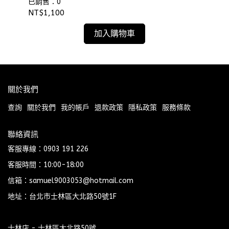
⫷ScrewCap⫸
⫷S
已銷售：0
已
NT$1,100
NT
加入購物車
關於我們
查詢
關於我們
我的帳戶
退款政策
隱私政策
服務條款
聯絡資訊
客服專線：0903 191 226
客服時間：10:00-18:00
信箱：samuel9003053@hotmail.com
地址：台北市士林區大北路50號1F
士林店 - 士林區大北路50號