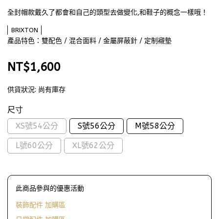
全封帽款戴久了都會和自己的頭型去做變化,和鞋子的概念一樣哦！
BRIXTON
產品特色：雙配色 / 混合面料 / 金屬屏蔽針 / 定制襯墊
NT$1,600
供貨狀況:
尚有庫存
尺寸
XS號54公分
S號56公分
M號58公分
L號60公分
XL號62公分
此商品參與的優惠活動
裝飾配件 加購區