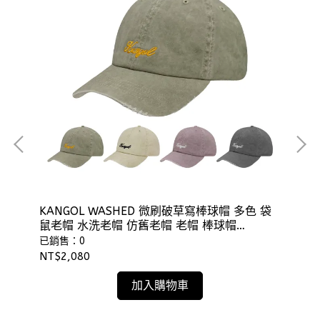
夫帽
KANGOL WASHED 微刷破草寫棒球帽 多色 袋
KA
鼠老帽 水洗老帽 仿舊老帽 老帽 棒球帽
卡車
⫷ScrewCap⫸
已銷售：0
已
NT$2,080
NT
加入購物車