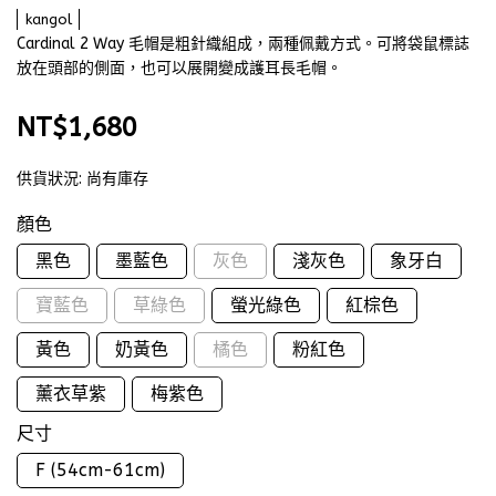
kangol
Cardinal 2 Way 毛帽是粗針織組成，兩種佩戴方式。可將袋鼠標誌
放在頭部的側面，也可以展開變成護耳長毛帽。
NT$1,680
供貨狀況:
尚有庫存
顏色
黑色
墨藍色
灰色
淺灰色
象牙白
寶藍色
草綠色
螢光綠色
紅棕色
黃色
奶黃色
橘色
粉紅色
薰衣草紫
梅紫色
尺寸
F (54cm-61cm)