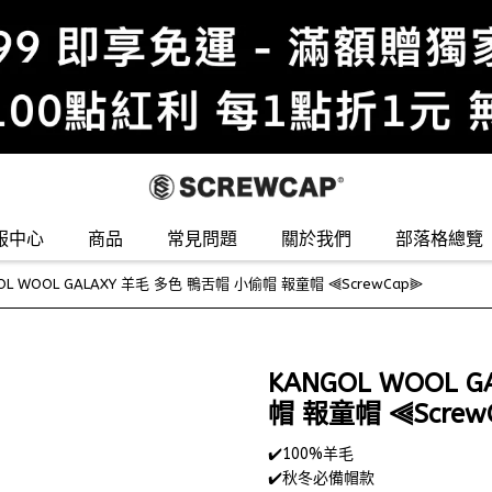
服中心
商品
常見問題
關於我們
部落格總覽
OL WOOL GALAXY 羊毛 多色 鴨舌帽 小偷帽 報童帽 ⫷ScrewCap⫸
KANGOL WOOL 
帽 報童帽 ⫷Screw
✔️100%羊毛
✔️秋冬必備帽款