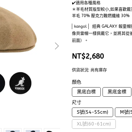
✔️適用各種風格
＊羊毛材質版型較小,如果喜歡
羊毛 70% 壓克力難燃纖維 30%
經典 GALAXY 
kangol
像貝雷帽一樣佩戴它，並將其從
前面）。
NT$2,680
供貨狀況:
尚有庫存
顏色
黑底白標
黑底金標
尺寸
S號(54-55cm)
M號(5
XL號(60-61cm)