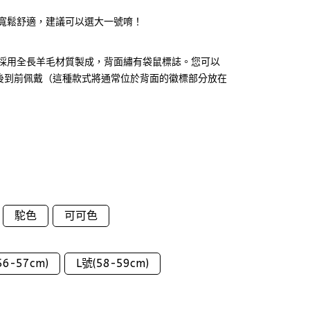
戴寬鬆舒適，建議可以選大一號唷！
報童帽採用全長羊毛材質製成，背面繡有袋鼠標誌。您可以
後到前佩戴（這種款式將通常位於背面的徽標部分放在
駝色
可可色
6-57cm)
L號(58-59cm)