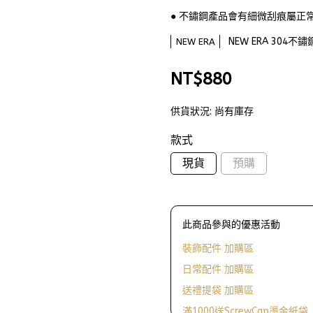
● 不鏽鋼產品會有細微刮痕屬正
NEW ERA 304
NEW ERA
NT$880
供貨狀況:
尚有庫存
款式
現貨
預購
此商品參與的優惠活動
裝飾配件 加購區
日常配件 加購區
送禮提袋 加購區
滿1000送ScrewCap燙金紙袋