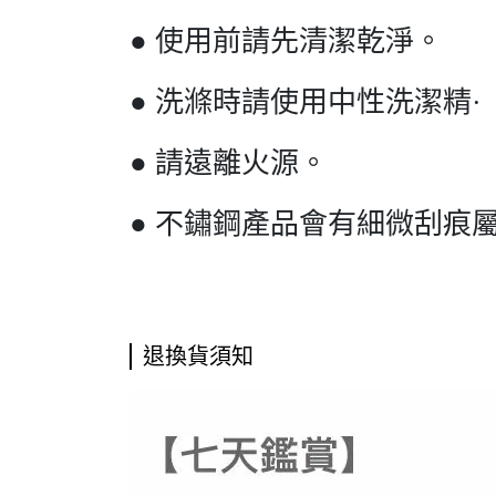
● 使用前請先清潔乾淨。
● 洗滌時請使用中性洗潔精·
● 請遠離火源。
● 不鏽鋼產品會有細微刮痕
退換貨須知