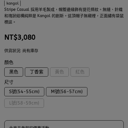
kangol
Stripe Casual 採用羊毛製成，帽簷邊緣飾有提花條紋。無縫、針織
和塊狀結構純粹是 Kangol 的創新。這頂帽子無襯裡，正面繡有袋鼠
標誌。
NT$3,080
供貨狀況:
尚有庫存
顏色
黑色
丁香紫
黃色
紅色
尺寸
S號(54-55cm)
M號(56-57cm)
L號(58-59cm)