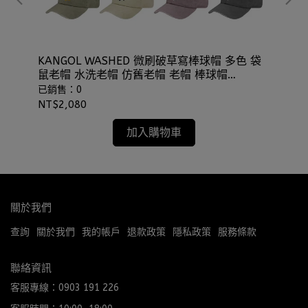
夫帽
KANGOL WASHED 微刷破草寫棒球帽 多色 袋
KA
鼠老帽 水洗老帽 仿舊老帽 老帽 棒球帽
卡車
⫷ScrewCap⫸
已銷售：0
已
NT$2,080
NT
加入購物車
關於我們
查詢
關於我們
我的帳戶
退款政策
隱私政策
服務條款
聯絡資訊
客服專線：0903 191 226