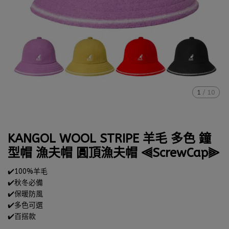
1
/
10
KANGOL WOOL STRIPE 羊毛 多色 鐘
型帽 漁夫帽 圓頂漁夫帽 ⫷ScrewCap⫸
✔️100%羊毛
✔️秋冬必備
✔️保暖防風
✔️多色可選
✔️百搭款