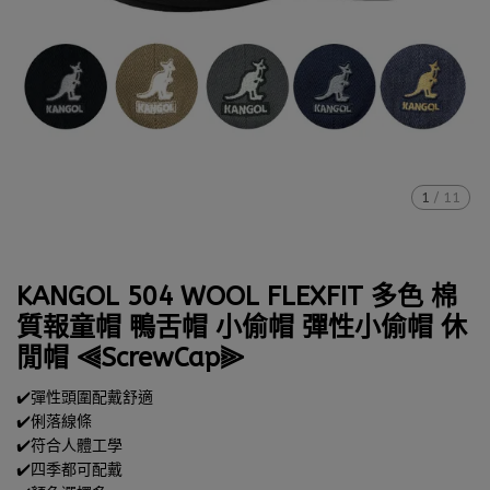
1
/
11
KANGOL 504 WOOL FLEXFIT 多色 棉
質報童帽 鴨舌帽 小偷帽 彈性小偷帽 休
閒帽 ⫷ScrewCap⫸
✔️彈性頭圍配戴舒適
✔️俐落線條
✔️符合人體工學
✔️四季都可配戴