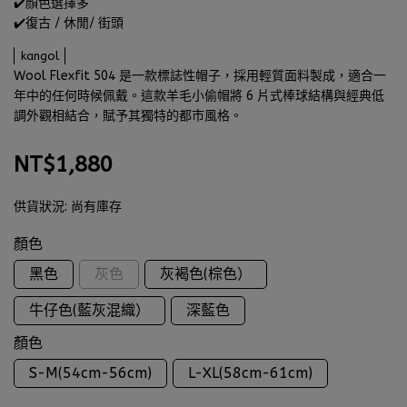
✔️顏色選擇多
✔️復古 / 休閒/ 街頭
kangol
Wool Flexfit 504 是一款標誌性帽子，採用輕質面料製成，適合一
年中的任何時候佩戴。這款羊毛小偷帽將 6 片式棒球結構與經典低
調外觀相結合，賦予其獨特的都市風格。
NT$1,880
供貨狀況:
尚有庫存
顏色
黑色
灰色
灰褐色(棕色）
牛仔色(藍灰混織）
深藍色
顏色
S-M(54cm-56cm)
L-XL(58cm-61cm)