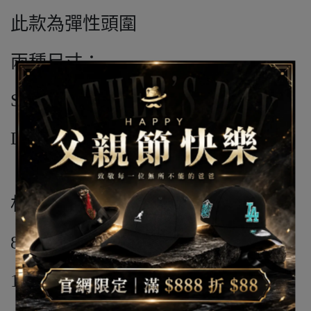
此款為彈性頭圍
兩種尺寸：
S/M(54cm-56cm)
L-XL(58cm-61cm)
材質:
83% 壓克力纖維 / 丙烯酸
15% 羊毛