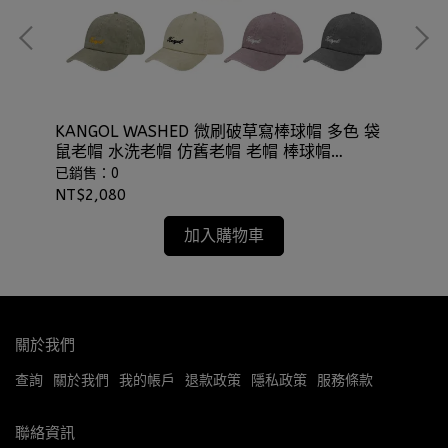
夫帽
KANGOL WASHED 微刷破草寫棒球帽 多色 袋
KA
鼠老帽 水洗老帽 仿舊老帽 老帽 棒球帽
卡車
⫷ScrewCap⫸
已銷售：0
已
NT$2,080
NT
加入購物車
關於我們
查詢
關於我們
我的帳戶
退款政策
隱私政策
服務條款
聯絡資訊