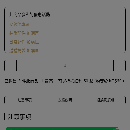
此商品參與的優惠活動
父親節專屬
裝飾配件 加購區
日常配件 加購區
送禮提袋 加購區
滿1000送ScrewCap燙金紙袋
已銷售: 3 件
此商品 「 最高 」可以折抵紅利
50
點 (約等於
NT$50
)
注意事項
規格說明
退換貨須知
注意事項