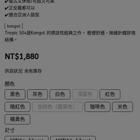
✔️復古又休閒/可甜又可美
✔️正反戴都可以
✔️適合亞洲人臉型
kangol
Tropic 504是Kangol 的標誌性經典之作。 輕便舒適，無縫針織拼塊
結構。
NT$1,880
供貨狀況:
尚有庫存
顏色
黑色
灰色
白色
深藍色
紅色
暗紅色
金棕色（薑黃色）
咖啡色
米色
橘黃色
尺寸