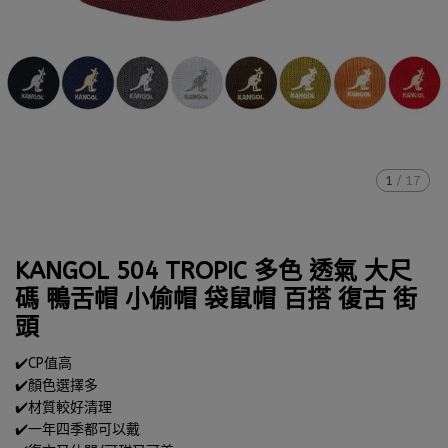
1
/
17
KANGOL 504 TROPIC 多色 透氣 大尺
碼 鴨舌帽 小偷帽 袋鼠帽 百搭 復古 街
頭
✔️CP值高
✔️顏色選擇多
✔️材質較好清理
✔️一年四季都可以戴