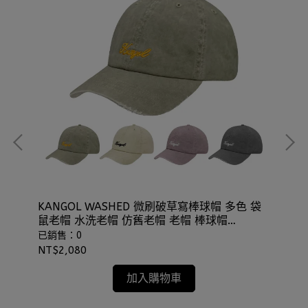
夫帽
KANGOL WASHED 微刷破草寫棒球帽 多色 袋
KA
鼠老帽 水洗老帽 仿舊老帽 老帽 棒球帽
卡車
⫷ScrewCap⫸
已銷售：0
已
NT$2,080
NT
加入購物車