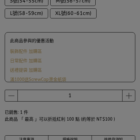
S號(54-55cm)
M號(56-57cm)
L號(58-59cm)
XL號(60-61cm)
此商品參與的優惠活動
裝飾配件 加購區
日常配件 加購區
送禮提袋 加購區
滿1000送ScrewCap燙金紙袋
已銷售: 1 件
此商品 「 最高 」可以折抵紅利
100
點 (約等於
NT$100
)
注意事項
規格說明
退換貨須知